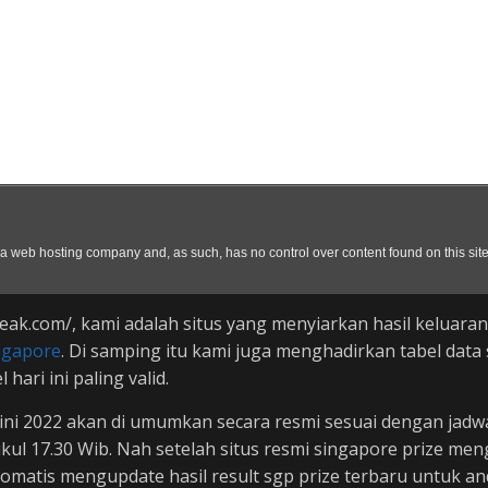
eak.com/, kami adalah situs yang menyiarkan hasil keluaran
ngapore
. Di samping itu kami juga menghadirkan tabel data
hari ini paling valid.
ini 2022 akan di umumkan secara resmi sesuai dengan jadwa
kul 17.30 Wib. Nah setelah situs resmi singapore prize me
otomatis mengupdate hasil result sgp prize terbaru untuk a