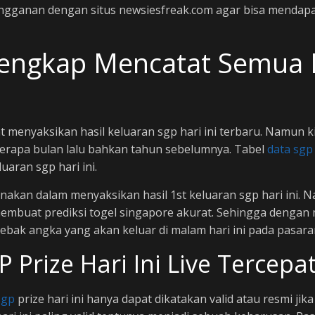
angganan dengan situs newsiesfreak.com agar bisa mendapa
lengkap Mencatat Semua H
pat menyaksikan hasil keluaran sgp hari ini terbaru. Namun
berapa bulan lalu bahkan tahun sebelumnya. Tabel
data sgp
aran sgp hari ini.
nakan dalam menyaksikan hasil 1st keluaran sgp hari ini. Na
mbuat prediksi togel singapore akurat. Sehingga dengan m
nebak angka yang akan keluar di malam hari ini pada pasaran
 Prize Hari Ini Live Tercepa
sgp
prize hari ini hanya dapat dikatakan valid atau resmi jik