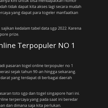
salnya kini untuk bisa mendapatkan nomor
sudah tidak dapat kita akses lagi secara mudah
rpercaya yang dapat para togeler manfaatkan
i sajikan kedalam tabel data sgp 2022. Karena
pore prize.
nline Terpopuler NO 1
di pasaran togel online terpopuler no 1
perasi sejak tahun 90-an hingga sekarang.
 darat yang terdapat di berbagai daerah
ran toto sgp dan togel singapore hari ini.
nline terpercaya yang pada saat ini beredar
an dan dimana saja kita perlukan.