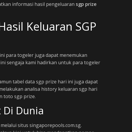
tkan informasi hasil pengeluaran
sgp prize
asil Keluaran SGP
 kini para togeler juga dapat menemukan
ini sengaja kami hadirkan untuk para togeler
mun tabel data sgp prize hari ini juga dapat
elakukan analisa history keluaran sgp hari
 toto sgp prize.
t Di Dunia
a melalui situs singaporepools.com.sg.