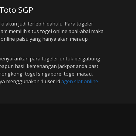
 Toto SGP
i akun judi terlebih dahulu. Para togeler
alam memilih situs togel online abal-abal maka
el online palsu yang hanya akan meraup
 menyarankan para togeler untuk bergabung
apapun hasil kemenangan jackpot anda pasti
 hongkong, togel singapore, togel macau,
nya menggunakan 1 user id
agen slot online