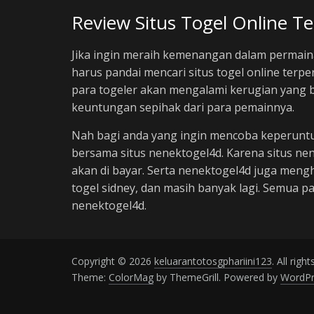
Review Situs Togel Online 
Jika ingin meraih kemenangan dalam permai
harus pandai mencari situs togel online terpe
para togeler akan mengalami kerugian yang be
keuntungan sepihak dari para pemainnya.
Nah bagi anda yang ingin mencoba keperuntu
bersama situs nenektogel4d. Karena situs nen
akan di bayar. Serta nenektogel4d juga mengh
togel sidney, dan masih banyak lagi. Semua 
nenektogel4d.
Copyright © 2026
keluarantotosgphariini123
. All righ
Theme:
ColorMag
by ThemeGrill. Powered by
WordPr